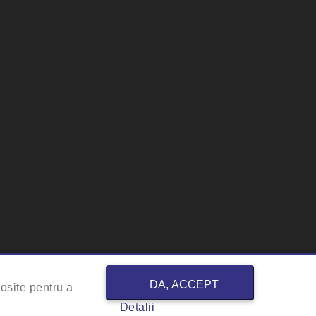
DA, ACCEPT
losite pentru a
oltat De TWS
.
Detalii