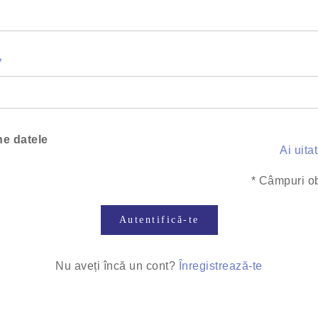
ne datele
Ai uita
*
Câmpuri obl
Autentifică-te
Nu aveți încă un cont?
Înregistrează-te