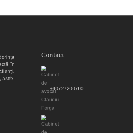
Contact
dorința
ectă în
lienți.
 astfel
+40727200700