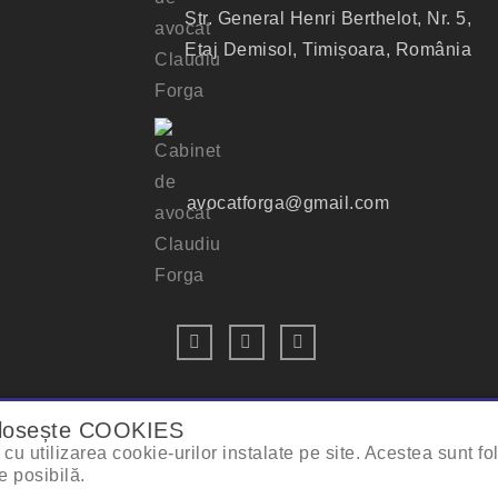
Str. General Henri Berthelot, Nr. 5,
Etaj Demisol, Timișoara, România
avocatforga@gmail.com
folosește COOKIES
cu utilizarea cookie-urilor instalate pe site. Acestea sunt fo
Avocat Claudiu Forga 2026. Toate Drepturile Rezervate.
Dezv
e posibilă.