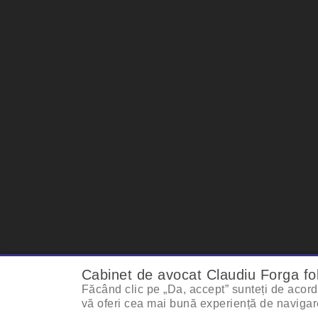
Cabinet de avocat Claudiu Forga 
Făcând clic pe „Da, accept” sunteți de acord 
© Cabinet De 
vă oferi cea mai bună experiență de navigar