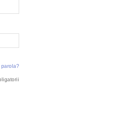
t parola?
igatorii