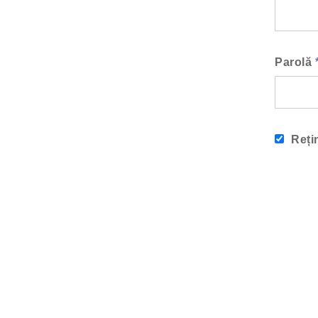
Parolă
Reți